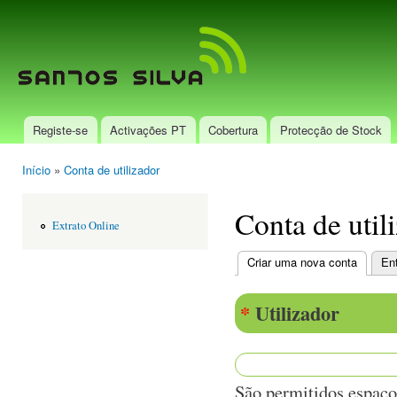
Pas
par
Santos
con
Silva
prin
Registe-se
Activações PT
Cobertura
Protecção de Stock
Menu principal
Início
»
Conta de utilizador
Está aqui
Conta de util
Extrato Online
Criar uma nova conta
(separa
Ent
Separadores primári
*
Utilizador
São permitidos espaço