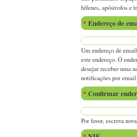
hífenes, apóstrofos e t
*
Endereço de ema
Um endereço de email 
este endereço. O ender
desejar receber uma no
notificações por email
*
Confirmar endere
Por favor, escreva nov
*
NIF