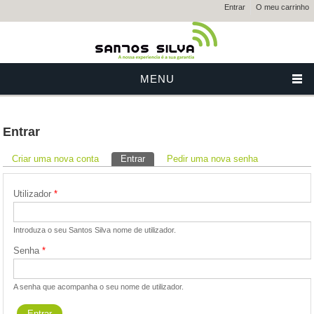
Entrar
O meu carrinho
MENU
Entrar
Separadores primários
Criar uma nova conta
Entrar
(separador ativo)
Pedir uma nova senha
Utilizador
*
Introduza o seu Santos Silva nome de utilizador.
Senha
*
A senha que acompanha o seu nome de utilizador.