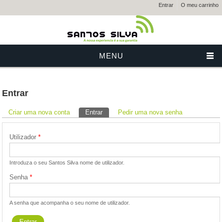
Entrar
O meu carrinho
MENU
Entrar
Separadores primários
Criar uma nova conta
Entrar
(separador ativo)
Pedir uma nova senha
Utilizador
*
Introduza o seu Santos Silva nome de utilizador.
Senha
*
A senha que acompanha o seu nome de utilizador.