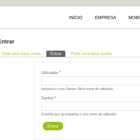
INÍCIO
EMPRESA
MOBI
Entrar
Separadores primários
Criar uma nova conta
Entrar
(separador ativo)
Pedir uma nova senha
Utilizador
*
Introduza o seu Santos Silva nome de utilizador.
Senha
*
A senha que acompanha o seu nome de utilizador.