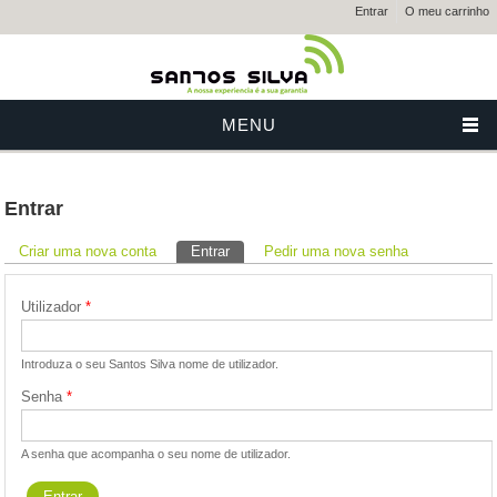
Entrar
O meu carrinho
MENU
Entrar
Separadores primários
Criar uma nova conta
Entrar
(separador ativo)
Pedir uma nova senha
Utilizador
*
Introduza o seu Santos Silva nome de utilizador.
Senha
*
A senha que acompanha o seu nome de utilizador.