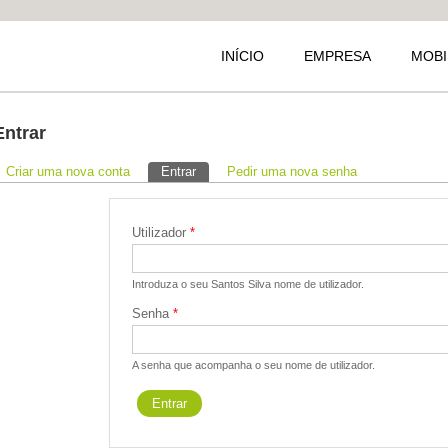
INÍCIO
EMPRESA
MOBI
Entrar
Separadores primários
Criar uma nova conta
Entrar
(separador ativo)
Pedir uma nova senha
Utilizador
*
Introduza o seu Santos Silva nome de utilizador.
Senha
*
A senha que acompanha o seu nome de utilizador.