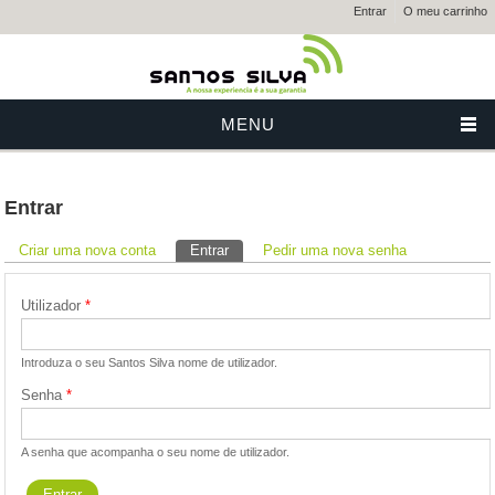
Entrar
O meu carrinho
MENU
Entrar
Separadores primários
Criar uma nova conta
Entrar
(separador ativo)
Pedir uma nova senha
Utilizador
*
Introduza o seu Santos Silva nome de utilizador.
Senha
*
A senha que acompanha o seu nome de utilizador.