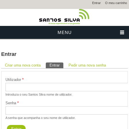
Entrar
O meu carrinho
MENU
Entrar
Separadores primários
Criar uma nova conta
Entrar
(separador ativo)
Pedir uma nova senha
Utilizador
*
Introduza o seu Santos Silva nome de utilizador.
Senha
*
A senha que acompanha o seu nome de utilizador.