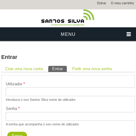
Entrar
O meu carrinho
MENU
Entrar
Separadores primários
Criar uma nova conta
Entrar
(separador ativo)
Pedir uma nova senha
Utilizador
*
Introduza o seu Santos Silva nome de utilizador.
Senha
*
A senha que acompanha o seu nome de utilizador.