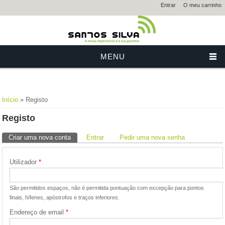
Entrar
O meu carrinho
MENU
Está aqui
Início
» Registo
Registo
Separadores primários
Criar uma nova conta
(separador ativo)
Entrar
Pedir uma nova senha
Utilizador
*
São permitidos espaços, não é permitida pontuação com excepção para pontos
finais, hífenes, apóstrofos e traços inferiores.
Endereço de email
*