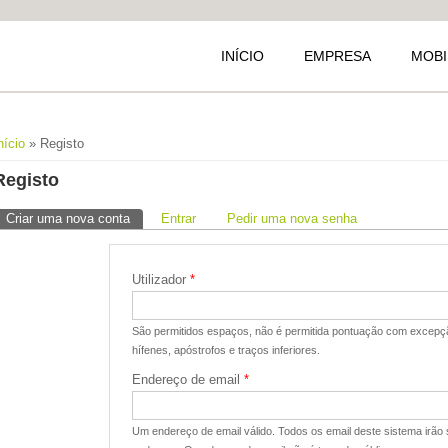
INÍCIO
EMPRESA
MOBI
Está aqui
nício
» Registo
Registo
Separadores primários
Criar uma nova conta
(separador ativo)
Entrar
Pedir uma nova senha
Utilizador
*
São permitidos espaços, não é permitida pontuação com excepçã
hífenes, apóstrofos e traços inferiores.
Endereço de email
*
Um endereço de email válido. Todos os email deste sistema irão