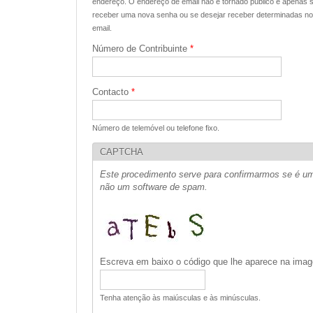
endereço. O endereço de email não é tornado público e apenas se
receber uma nova senha ou se desejar receber determinadas notí
email.
Número de Contribuinte
*
Contacto
*
Número de telemóvel ou telefone fixo.
CAPTCHA
Este procedimento serve para confirmarmos se é um
não um software de spam.
Escreva em baixo o código que lhe aparece na im
Tenha atenção às maiúsculas e às minúsculas.