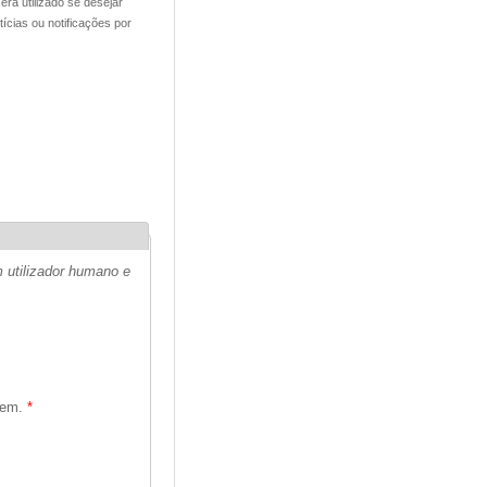
rá utilizado se desejar
cias ou notificações por
 utilizador humano e
agem.
*