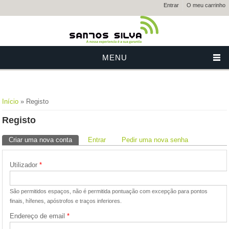
Entrar
O meu carrinho
MENU
Está aqui
Início
» Registo
Registo
Separadores primários
Criar uma nova conta
(separador ativo)
Entrar
Pedir uma nova senha
Utilizador
*
São permitidos espaços, não é permitida pontuação com excepção para pontos
finais, hífenes, apóstrofos e traços inferiores.
Endereço de email
*