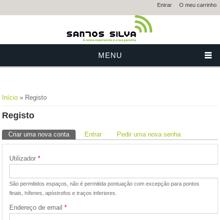
Entrar
O meu carrinho
MENU
Está aqui
Início
» Registo
Registo
Separadores primários
Criar uma nova conta
(separador ativo)
Entrar
Pedir uma nova senha
Utilizador
*
São permitidos espaços, não é permitida pontuação com excepção para pontos
finais, hífenes, apóstrofos e traços inferiores.
Endereço de email
*