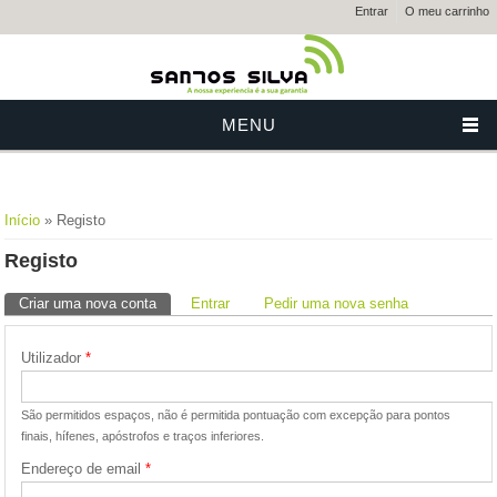
Entrar
O meu carrinho
MENU
Está aqui
Início
» Registo
Registo
Separadores primários
Criar uma nova conta
(separador ativo)
Entrar
Pedir uma nova senha
Utilizador
*
São permitidos espaços, não é permitida pontuação com excepção para pontos
finais, hífenes, apóstrofos e traços inferiores.
Endereço de email
*