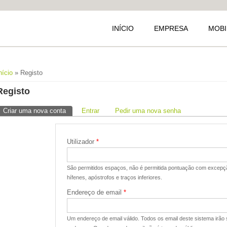
INÍCIO
EMPRESA
MOBI
Está aqui
nício
» Registo
Registo
Separadores primários
Criar uma nova conta
(separador ativo)
Entrar
Pedir uma nova senha
Utilizador
*
São permitidos espaços, não é permitida pontuação com excepçã
hífenes, apóstrofos e traços inferiores.
Endereço de email
*
Um endereço de email válido. Todos os email deste sistema irão