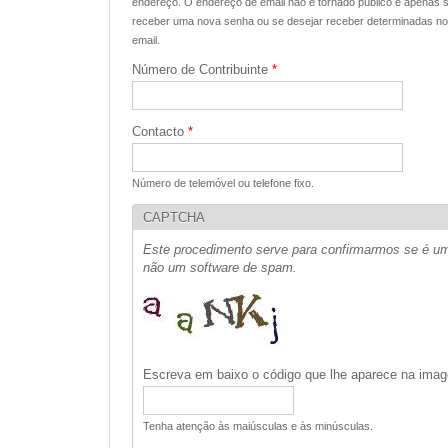
endereço. O endereço de email não é tornado público e apenas se
receber uma nova senha ou se desejar receber determinadas notí
email.
Número de Contribuinte
*
Contacto
*
Número de telemóvel ou telefone fixo.
CAPTCHA
Este procedimento serve para confirmarmos se é um
não um software de spam.
Escreva em baixo o código que lhe aparece na im
Tenha atenção às maiúsculas e às minúsculas.