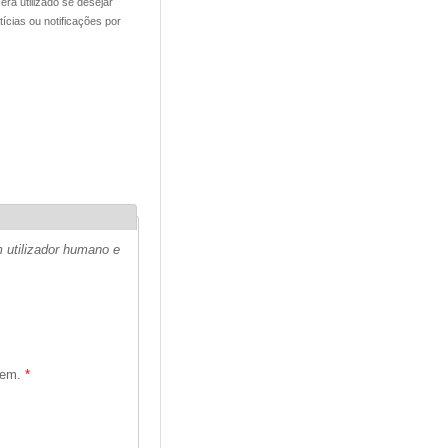
rá utilizado se desejar
cias ou notificações por
 utilizador humano e
agem.
*