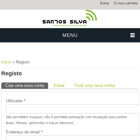
Entrar
O meu carrinho
MENU
Está aqui
Início
» Registo
Registo
Separadores primários
Criar uma nova conta
(separador ativo)
Entrar
Pedir uma nova senha
Utilizador
*
São permitidos espaços, não é permitida pontuação com excepção para pontos
finais, hífenes, apóstrofos e traços inferiores.
Endereço de email
*