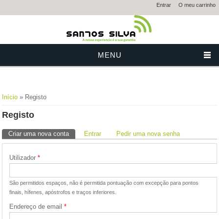
Entrar
O meu carrinho
MENU
Está aqui
Início
» Registo
Registo
Separadores primários
Criar uma nova conta
(separador ativo)
Entrar
Pedir uma nova senha
Utilizador
*
São permitidos espaços, não é permitida pontuação com excepção para pontos
finais, hífenes, apóstrofos e traços inferiores.
Endereço de email
*