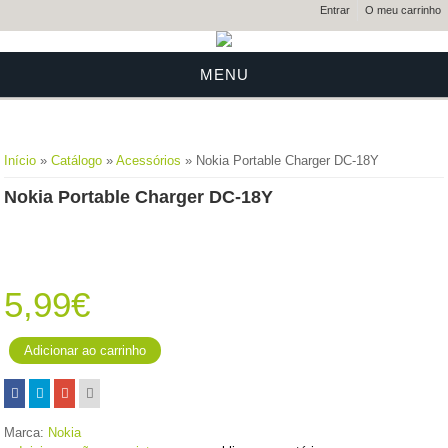
Entrar
O meu carrinho
MENU
Está aqui
Início
»
Catálogo
»
Acessórios
» Nokia Portable Charger DC-18Y
Nokia Portable Charger DC-18Y
5,99€
Marca:
Nokia