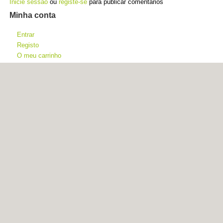
Inicie sessão
ou
registe-se
para publicar comentários
Minha conta
Entrar
Registo
O meu carrinho