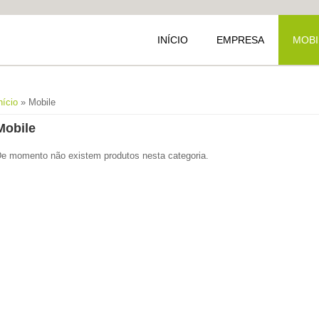
INÍCIO
EMPRESA
MOBI
Está aqui
nício
» Mobile
Mobile
e momento não existem produtos nesta categoria.