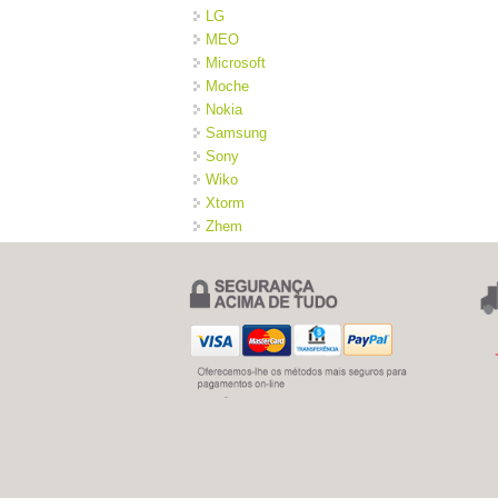
LG
MEO
Microsoft
Moche
Nokia
Samsung
Sony
Wiko
Xtorm
Zhem