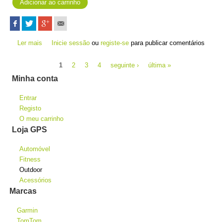
Ler mais
acerca de Tread - Base Edition
Inicie sessão
ou
registe-se
para publicar comentários
Páginas
1
2
3
4
seguinte ›
última »
Minha conta
Entrar
Registo
O meu carrinho
Loja GPS
Automóvel
Fitness
Outdoor
Acessórios
Marcas
Garmin
TomTom