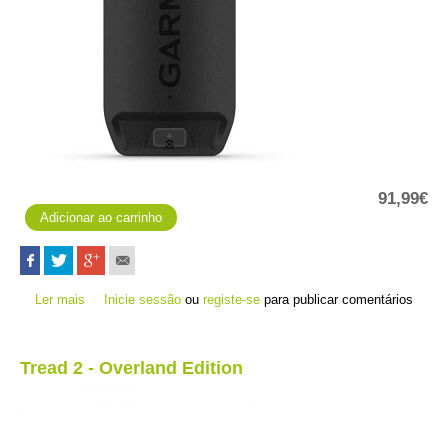
91,99€
Ler mais
acerca de Bateria de iões de lítio de alta capacidade - Série
Inicie sessão
ou
registe-se
para publicar comentários
Montana 7XX
Tread 2 - Overland Edition