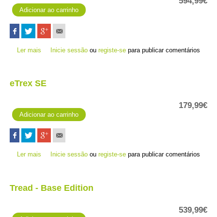
594,99€
Ler mais
acerca de PROMOÇÃO | Tread 2
Inicie sessão
ou
registe-se
para publicar comentários
eTrex SE
179,99€
Ler mais
acerca de eTrex SE
Inicie sessão
ou
registe-se
para publicar comentários
Tread - Base Edition
539,99€