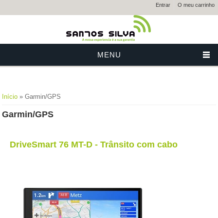
Entrar
O meu carrinho
MENU
Está aqui
Início
» Garmin/GPS
Garmin/GPS
DriveSmart 76 MT-D - Trânsito com cabo