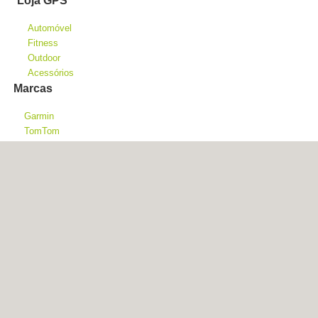
Loja GPS
Automóvel
Fitness
Outdoor
Acessórios
Marcas
Garmin
TomTom