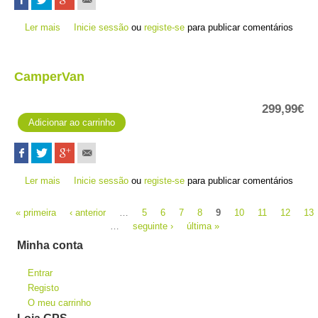
Ler mais
acerca de Cabo de alimentação para fleet - Overlander
Inicie sessão
ou
registe-se
para publicar comentários
CamperVan
299,99€
Ler mais
acerca de CamperVan
Inicie sessão
ou
registe-se
para publicar comentários
Páginas
« primeira
‹ anterior
…
5
6
7
8
9
10
11
12
13
…
seguinte ›
última »
Minha conta
Entrar
Registo
O meu carrinho