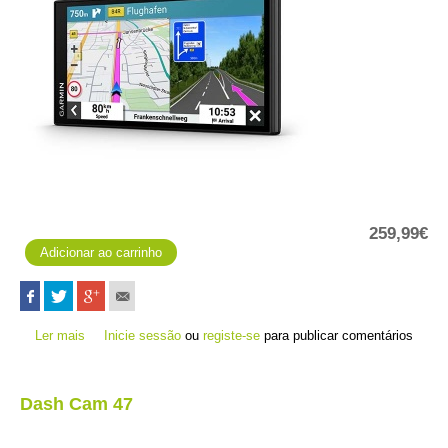
259,99€
Ler mais
acerca de DriveSmart 66 MT-D - Trânsito com cabo
Inicie sessão
ou
registe-se
para publicar comentários
Dash Cam 47