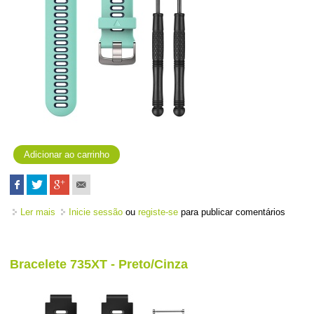
Ler mais
acerca de Bracelete 735XT - Turquesa/Azul
Inicie sessão
ou
registe-se
para publicar comentários
Bracelete 735XT - Preto/Cinza