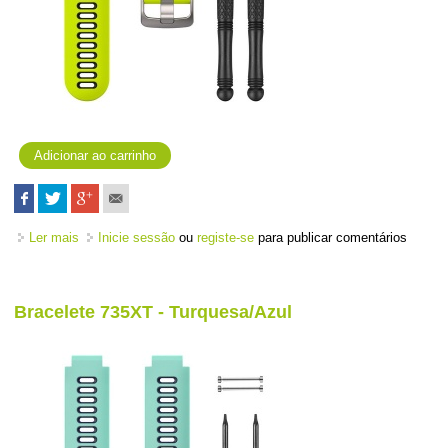
Ler mais
acerca de Bracelete 735XT - Amarelo/Preto
Inicie sessão
ou
registe-se
para publicar comentários
Bracelete 735XT - Turquesa/Azul