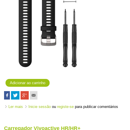
Ler mais
acerca de Bracelete 735XT - Preto/Cinza
Inicie sessão
ou
registe-se
para publicar comentários
Carregador Vivoactive HR/HR+