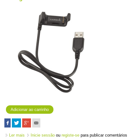
Ler mais
acerca de Carregador Vivoactive HR/HR+
Inicie sessão
ou
registe-se
para publicar comentários