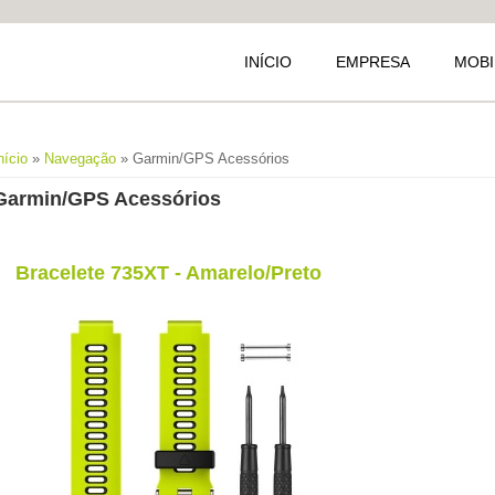
INÍCIO
EMPRESA
MOBI
Está aqui
nício
»
Navegação
» Garmin/GPS Acessórios
Garmin/GPS Acessórios
Bracelete 735XT - Amarelo/Preto