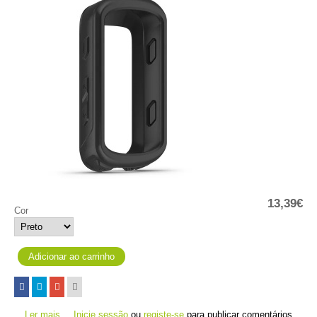
13,39€
Cor
Ler mais
acerca de Bolsas Silicone Edge 530
Inicie sessão
ou
registe-se
para publicar comentários