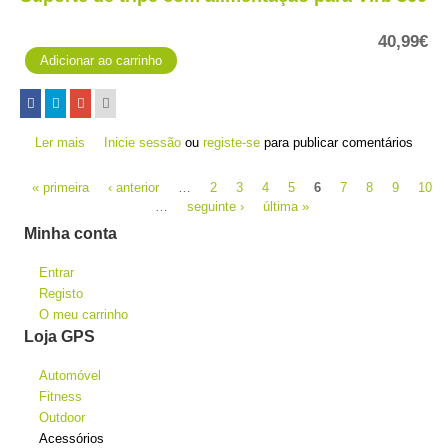
40,99€
Ler mais
acerca de Suporte de tripé com alimentação para Virb 360
Inicie sessão
ou
registe-se
para publicar comentários
Páginas
« primeira
‹ anterior
…
2
3
4
5
6
7
8
9
10
…
seguinte ›
última »
Minha conta
Entrar
Registo
O meu carrinho
Loja GPS
Automóvel
Fitness
Outdoor
Acessórios