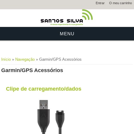
Entrar
O meu carrinho
MENU
Está aqui
Início
»
Navegação
» Garmin/GPS Acessórios
Garmin/GPS Acessórios
Clipe de carregamento/dados