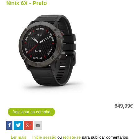
fēnix 6X - Preto
649,99€
Ler mais
acerca de fēnix 6X - Preto
Inicie sessão
ou
registe-se
para publicar comentários