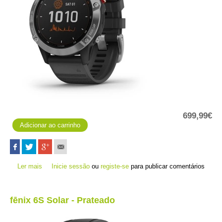
699,99€
Ler mais
acerca de fēnix 6 Solar - Prateado
Inicie sessão
ou
registe-se
para publicar comentários
fēnix 6S Solar - Prateado