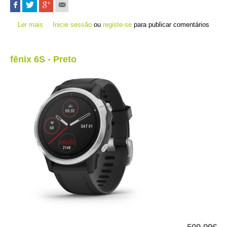
Ler mais
acerca de fēnix 6S - Branco
Inicie sessão
ou
registe-se
para publicar comentários
fēnix 6S - Preto