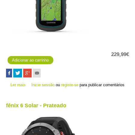
229,99€
Ler mais
acerca de eTrex 22x
Inicie sessão
ou
registe-se
para publicar comentários
fēnix 6 Solar - Prateado