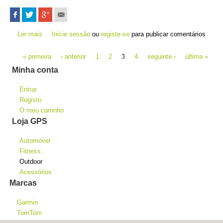
Ler mais
acerca de eTrex Touch 25
Inicie sessão
ou
registe-se
para publicar comentários
Páginas
« primeira
‹ anterior
1
2
3
4
seguinte ›
última »
Minha conta
Entrar
Registo
O meu carrinho
Loja GPS
Automóvel
Fitness
Outdoor
Acessórios
Marcas
Garmin
TomTom