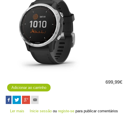
699,99€
Ler mais
acerca de fēnix 6S Solar - Prateado
Inicie sessão
ou
registe-se
para publicar comentários