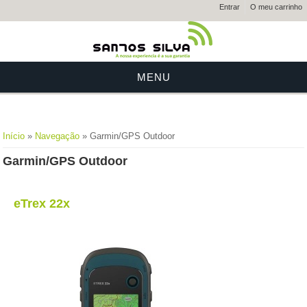
Entrar
O meu carrinho
MENU
Está aqui
Início
»
Navegação
» Garmin/GPS Outdoor
Garmin/GPS Outdoor
eTrex 22x