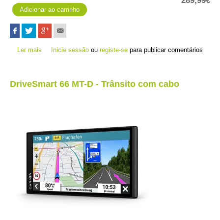
289,99€
Ler mais
acerca de DriveSmart 76 MT-D - Trânsito com cabo
Inicie sessão
ou
registe-se
para publicar comentários
DriveSmart 66 MT-D - Trânsito com cabo