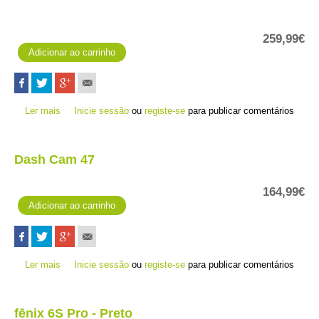
259,99€
Ler mais
acerca de DriveSmart 66 MT-D - Trânsito com cabo
Inicie sessão
ou
registe-se
para publicar comentários
Dash Cam 47
164,99€
Ler mais
acerca de Dash Cam 47
Inicie sessão
ou
registe-se
para publicar comentários
fēnix 6S Pro - Preto