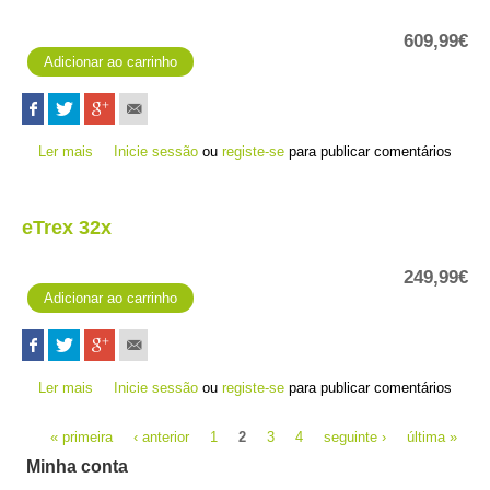
609,99€
Ler mais
acerca de fēnix 6S Pro - Preto
Inicie sessão
ou
registe-se
para publicar comentários
eTrex 32x
249,99€
Ler mais
acerca de eTrex 32x
Inicie sessão
ou
registe-se
para publicar comentários
Páginas
« primeira
‹ anterior
1
2
3
4
seguinte ›
última »
Minha conta