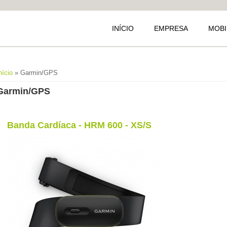
INÍCIO
EMPRESA
MOBI
Está aqui
nício
» Garmin/GPS
Garmin/GPS
Banda Cardíaca - HRM 600 - XS/S