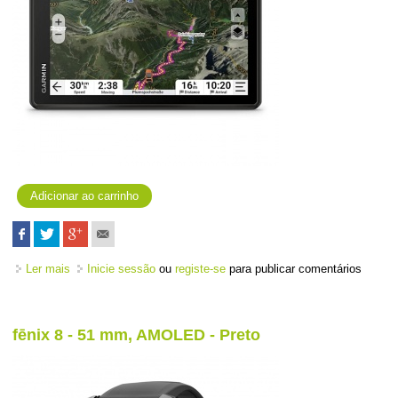
Ler mais
acerca de Tread 2 - Overland Edition
Inicie sessão
ou
registe-se
para publicar comentários
fēnix 8 - 51 mm, AMOLED - Preto