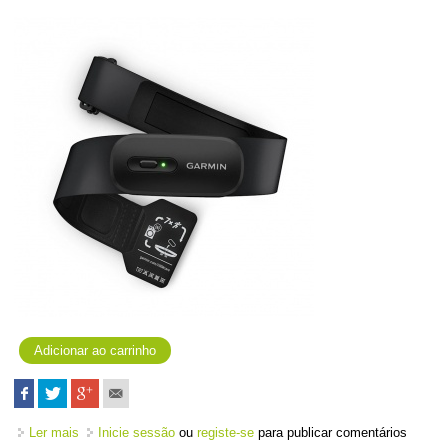
Ler mais
acerca de Banda Cardíaca - HRM 200 - XS/S
Inicie sessão
ou
registe-se
para publicar comentários