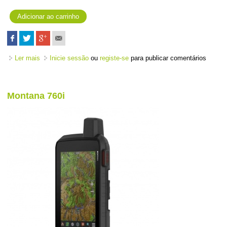
Ler mais
acerca de Group Ride Tracker
Inicie sessão
ou
registe-se
para publicar comentários
Montana 760i