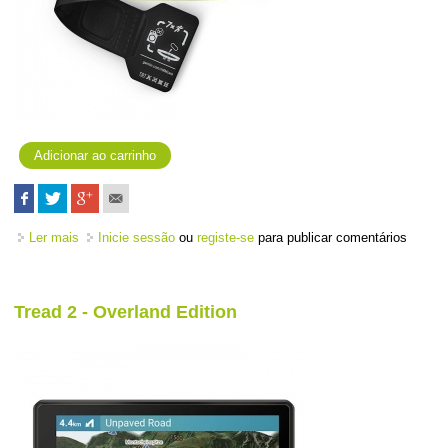
Ler mais
acerca de Banda Cardíaca - HRM 600 - XS/S
Inicie sessão
ou
registe-se
para publicar comentários
Tread 2 - Overland Edition