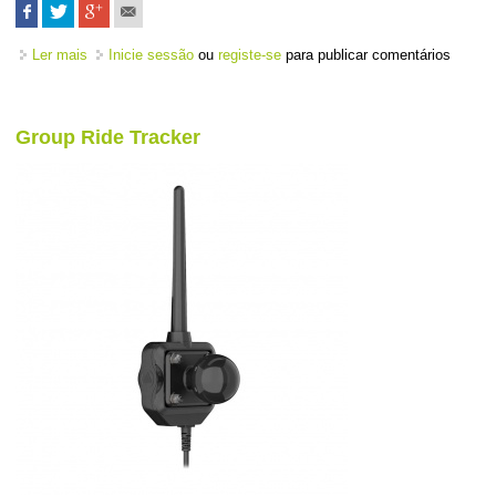
Ler mais
acerca de Banda Cardíaca - HRM 200 - M/XL
Inicie sessão
ou
registe-se
para publicar comentários
Group Ride Tracker