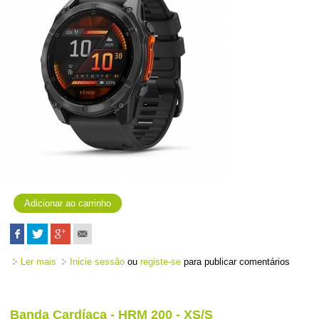
Ler mais
acerca de fēnix 8 - 51 mm, AMOLED - Preto
Inicie sessão
ou
registe-se
para publicar comentários
Banda Cardíaca - HRM 200 - XS/S