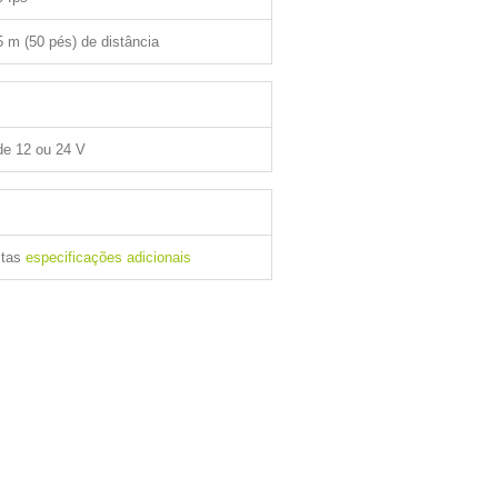
5 m (50 pés) de distância
e 12 ou 24 V
stas
especificações adicionais