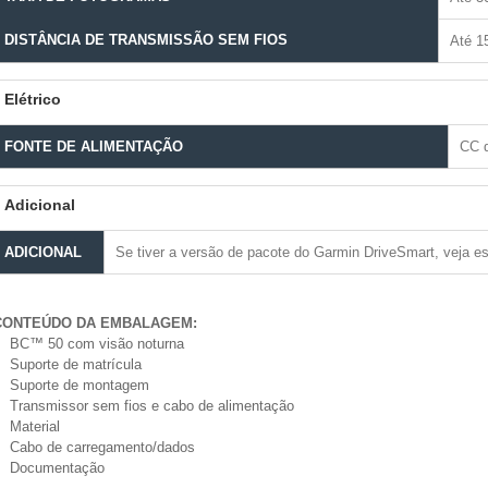
DISTÂNCIA DE TRANSMISSÃO SEM FIOS
Até 1
Elétrico
FONTE DE ALIMENTAÇÃO
CC d
Adicional
ADICIONAL
Se tiver a versão de pacote do Garmin DriveSmart, veja e
CONTEÚDO DA EMBALAGEM:
BC™ 50 com visão noturna
Suporte de matrícula
Suporte de montagem
Transmissor sem fios e cabo de alimentação
Material
Cabo de carregamento/dados
Documentação