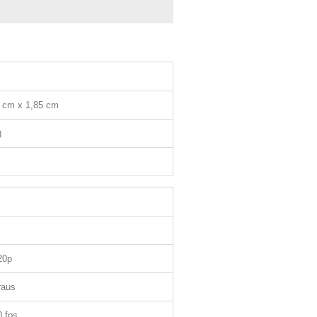
 cm x 1,85 cm
)
20p
raus
0 fps