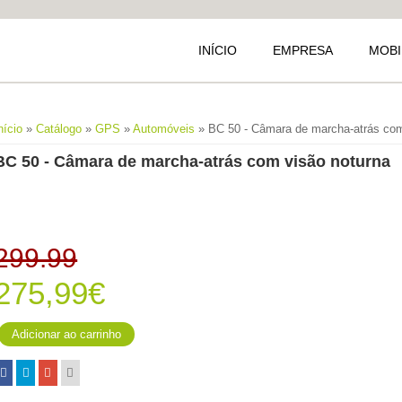
INÍCIO
EMPRESA
MOBI
Está aqui
nício
»
Catálogo
»
GPS
»
Automóveis
» BC 50 - Câmara de marcha-atrás com
BC 50 - Câmara de marcha-atrás com visão noturna
299.99
275,99€