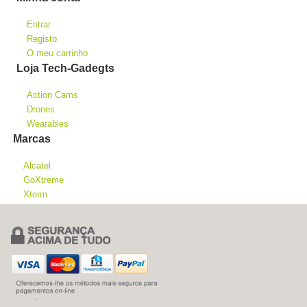
Entrar
Registo
O meu carrinho
Loja Tech-Gadegts
Action Cams
Drones
Wearables
Marcas
Alcatel
GoXtreme
Xtorm