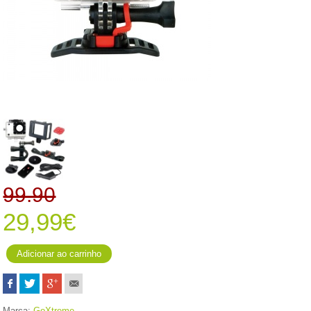
99.90
29,99€
Marca:
GoXtreme