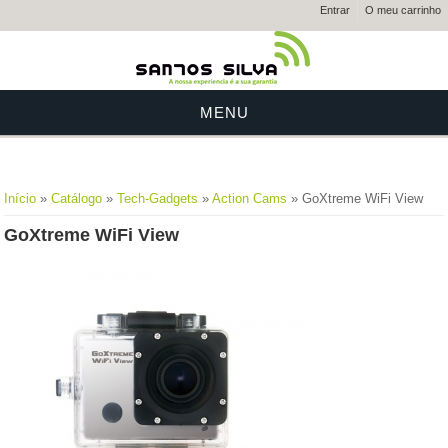
Entrar
O meu carrinho
MENU
Está aqui
Início
»
Catálogo
»
Tech-Gadgets
»
Action Cams
» GoXtreme WiFi View
GoXtreme WiFi View