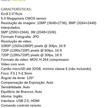
CARACTERÍSTICAS:
Ecrã
2.0”/5cm
5.0 Megapixeis CMOS sensor
Resolução de imagem: 10MP (3648×2736), 8MP (3264×2448)
interpolados,
5MP (2592×1944), 3M (2048×1536)
Formato Fotografia: JPG
Resolução de video:
1080P (1920x1080P) pixels @ 30fps, 16:9
720P (1280x720P) pixels @ 60fps, 16:9
720P (1280x720P) pixels @ 30fps, 16:9
Formato de video: MOV, H.264 compression
Video com som
Cartão microSD até 32GB, minímo classe 6 (não incluindo)
Foco: F3.1 f=2.9mm
Ângulo da lente: 120°
Compensação de Exposição: Auto
Sensibilidade: Auto
Equilibrio de Brancos: Auto
Idioma: Inglês
Interface: USB 2.0, HDMI
Comando controlo remoto