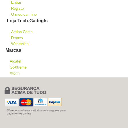
Entrar
Registo
O meu carrinho
Loja Tech-Gadegts
Action Cams
Drones
Wearables
Marcas
Alcatel
GoXtreme
Xtorm