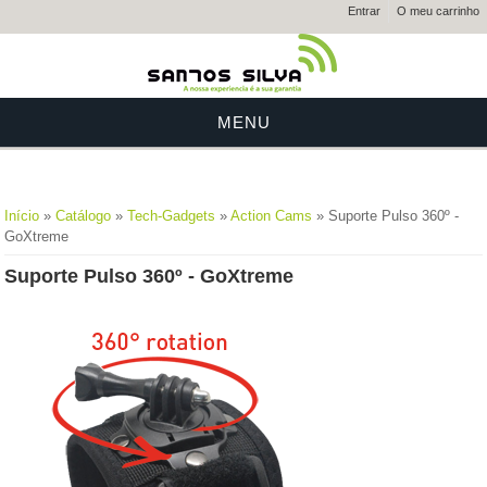
Entrar
O meu carrinho
MENU
Está aqui
Início
»
Catálogo
»
Tech-Gadgets
»
Action Cams
» Suporte Pulso 360º -
GoXtreme
Suporte Pulso 360º - GoXtreme