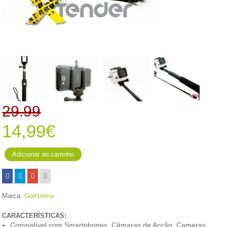
29.99
14,99€
Marca:
GoXtreme
CARACTERÍSTICAS:
Compatível com Smartphones, Câmaras de Acção, Cameras