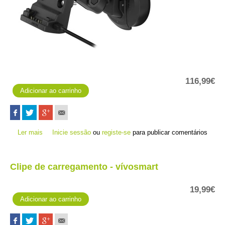
116,99€
Ler mais
acerca de Suporte de ventosa com altifalante - serie Montana
Inicie sessão
ou
registe-se
para publicar comentários
7XX
Clipe de carregamento - vívosmart
19,99€