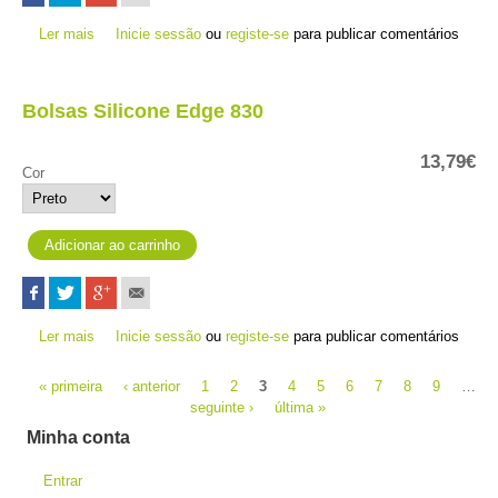
Ler mais
acerca de Clipe de carregamento - vívosmart
Inicie sessão
ou
registe-se
para publicar comentários
Bolsas Silicone Edge 830
13,79€
Cor
Ler mais
acerca de Bolsas Silicone Edge 830
Inicie sessão
ou
registe-se
para publicar comentários
Páginas
« primeira
‹ anterior
1
2
3
4
5
6
7
8
9
…
seguinte ›
última »
Minha conta
Entrar