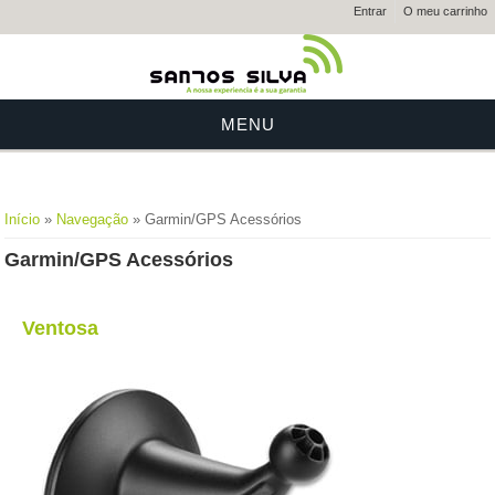
Entrar
O meu carrinho
MENU
Está aqui
Início
»
Navegação
» Garmin/GPS Acessórios
Garmin/GPS Acessórios
Ventosa