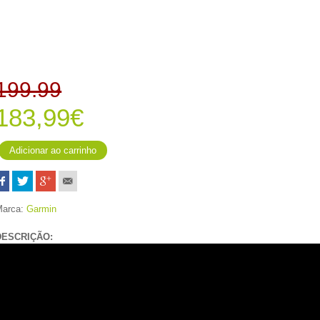
199.99
183,99€
Marca:
Garmin
DESCRIÇÃO: