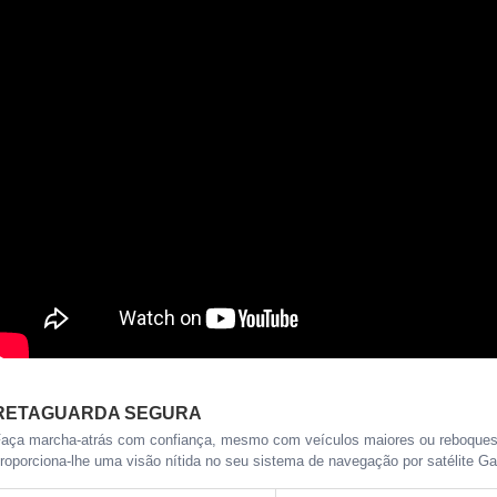
RETAGUARDA SEGURA
aça marcha-atrás com confiança, mesmo com veículos maiores ou reboques
roporciona-lhe uma visão nítida no seu sistema de navegação por satélite G