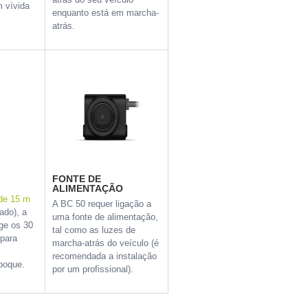
 vívida
enquanto está em marcha-
atrás.
FONTE DE
ALIMENTAÇÃO
de 15 m
A BC 50 requer ligação a
ado), a
uma fonte de alimentação,
ge os 30
tal como as luzes de
 para
marcha-atrás do veículo (é
recomendada a instalação
eboque.
por um profissional).