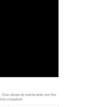
. Esta câmara de marcha-atrás sem fios
armin compatível.