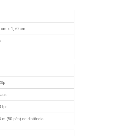
 cm x 1,70 cm
)
20p
raus
0 fps
5 m (50 pés) de distância