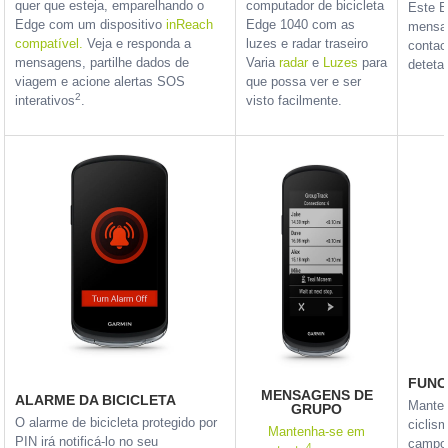
quer que esteja, emparelhando o
computador de bicicleta
Este E
Edge com um dispositivo
inReach
Edge 1040 com as
mensag
compatível.
Veja e responda a
luzes e radar traseiro
contac
mensagens, partilhe dados de
Varia
radar
e
Luzes
para
detet
viagem e acione alertas SOS
que possa ver e ser
2
interativos
.
visto facilmente.
FUNC
MENSAGENS DE
ALARME DA BICICLETA
Manten
GRUPO
O alarme de bicicleta protegido por
ciclis
Mantenha-se em
PIN irá notificá-lo no seu
campo 
4