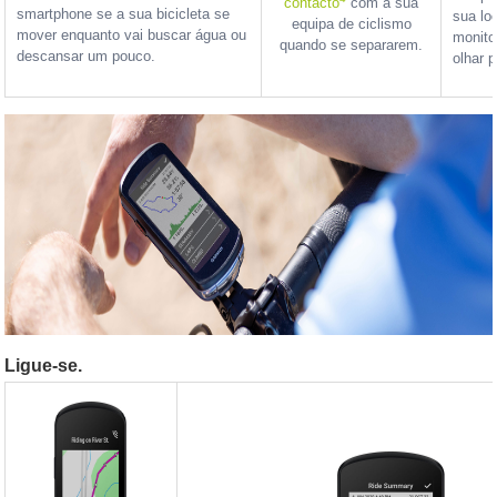
contacto
com a sua
smartphone se a sua bicicleta se
sua lo
equipa de ciclismo
mover enquanto vai buscar água ou
monito
quando se separarem.
descansar um pouco.
olhar 
Ligue-se.