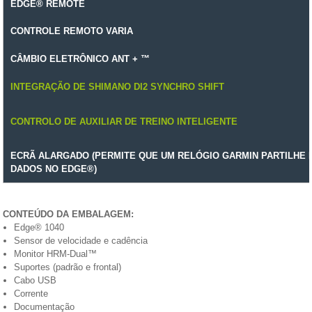
EDGE® REMOTE
CONTROLE REMOTO VARIA
CÂMBIO ELETRÔNICO ANT + ™
INTEGRAÇÃO DE SHIMANO DI2 SYNCHRO SHIFT
CONTROLO DE AUXILIAR DE TREINO INTELIGENTE
ECRÃ ALARGADO (PERMITE QUE UM RELÓGIO GARMIN PARTILHE 
DADOS NO EDGE®)
CONTEÚDO DA EMBALAGEM:
Edge® 1040
Sensor de velocidade e cadência
Monitor HRM-Dual™
Suportes (padrão e frontal)
Cabo USB
Corrente
Documentação