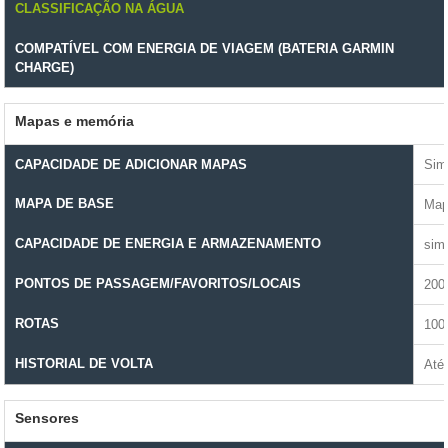
CLASSIFICAÇÃO NA ÁGUA
COMPATÍVEL COM ENERGIA DE VIAGEM (BATERIA GARMIN
CHARGE)
Mapas e memória
CAPACIDADE DE ADICIONAR MAPAS
Sim
MAPA DE BASE
Map
CAPACIDADE DE ENERGIA E ARMAZENAMENTO
sim
PONTOS DE PASSAGEM/FAVORITOS/LOCAIS
200
ROTAS
100
HISTORIAL DE VOLTA
Até
Sensores