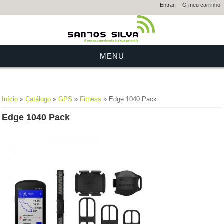
Entrar
O meu carrinho
MENU
Está aqui
Início
»
Catálogo
»
GPS
»
Fitness
» Edge 1040 Pack
Edge 1040 Pack