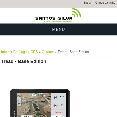
Entrar
O meu carrinho
MENU
Está aqui
Início
»
Catálogo
»
GPS
»
Outdoor
» Tread - Base Edition
Tread - Base Edition