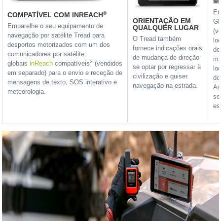
M
Em
®
COMPATÍVEL COM INREACH
ORIENTAÇÃO EM
GP
Emparelhe o seu equipamento de
QUALQUER LUGAR
(v
navegação por satélite Tread para
O Tread também
lo
desportos motorizados com um dos
fornece indicações orais
de
comunicadores por satélite
de mudança de direção
ma
3
globais
inReach
compatíveis
(vendidos
se optar por regressar à
lo
em separado) para o envio e receção de
civilização e quiser
do
mensagens de texto, SOS interativo e
navegação na estrada.
As
meteorologia.
se
es