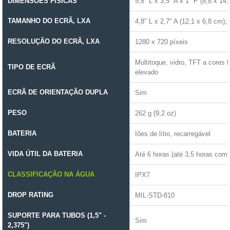
DIMENSÕES FÍSICAS
5,8″ L x 3,5″ A x 1″ P (8,8 x 14
TAMANHO DO ECRÃ, LXA
4,8″ L x 2,7″ A (12,1 x 6,8 cm);
RESOLUÇÃO DO ECRÃ, LXA
1280 x 720 píxeis
Multitoque, vidro, TFT a cores 
TIPO DE ECRÃ
elevado
ECRÃ DE ORIENTAÇÃO DUPLA
Sim
PESO
262 g (9,2 oz)
BATERIA
Iões de lítio, recarregável
VIDA ÚTIL DA BATERIA
Até 6 horas (até 3,5 horas com
CLASSIFICAÇÃO NA ÁGUA
IPX7
DROP RATING
MIL-STD-810
SUPORTE PARA TUBOS (1,5" -
Sim
2,375")