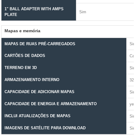
1" BALL ADAPTER WITH AMPS
Sim
PLATE
Mapas e memória
MAPAS DE RUAS PRÉ-CARREGADOS
Si
CARTÕES DE DADOS
Ca
TERRENO EM 3D
Si
ARMAZENAMENTO INTERNO
32
CAPACIDADE DE ADICIONAR MAPAS
Si
CAPACIDADE DE ENERGIA E ARMAZENAMENTO
ye
INCLUI ATUALIZAÇÕES DE MAPAS
Si
IMAGENS DE SATÉLITE PARA DOWNLOAD
Si