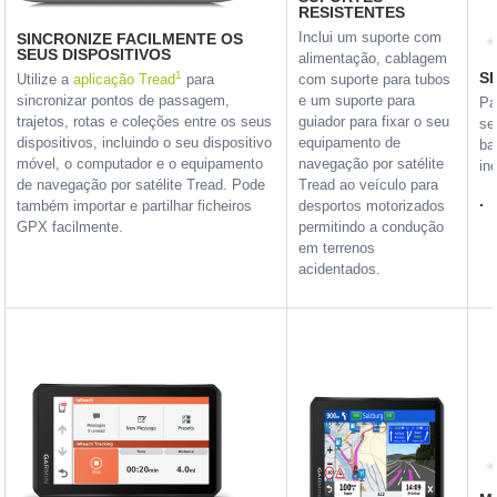
RESISTENTES
Inclui um suporte com
SINCRONIZE FACILMENTE OS
SEUS DISPOSITIVOS
alimentação, cablagem
1
S
Utilize a
aplicação Tread
para
com suporte para tubos
sincronizar pontos de passagem,
e um suporte para
Pa
trajetos, rotas e coleções entre os seus
guiador para fixar o seu
se
dispositivos, incluindo o seu dispositivo
equipamento de
ba
móvel, o computador e o equipamento
navegação por satélite
in
de navegação por satélite Tread. Pode
Tread ao veículo para
.
também importar e partilhar ficheiros
desportos motorizados
GPX facilmente.
permitindo a condução
em terrenos
acidentados.