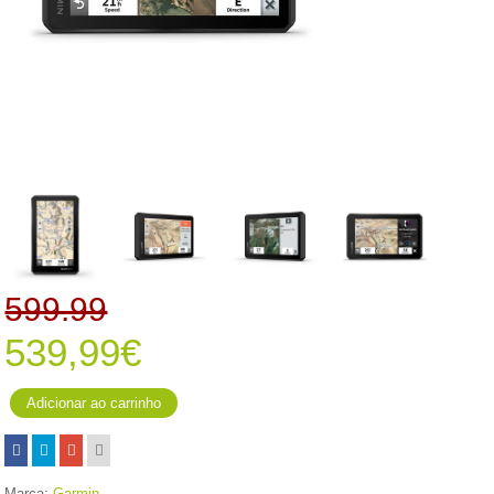
599.99
539,99€
Marca:
Garmin