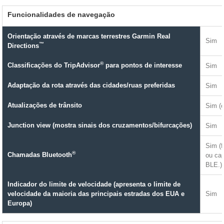
Funcionalidades de navegação
Orientação através de marcas terrestres Garmin Real
Sim
™
Directions
®
Classificações do TripAdvisor
para pontos de interesse
Sim
Adaptação da rota através das cidades/ruas preferidas
Sim
Atualizações de trânsito
Sim (
Junction view (mostra sinais dos cruzamentos/bifurcações)
Sim
Sim (
®
Chamadas Bluetooth
ou ca
BLE.)
Indicador do limite de velocidade (apresenta o limite de
velocidade da maioria das principais estradas dos EUA e
Sim
Europa)