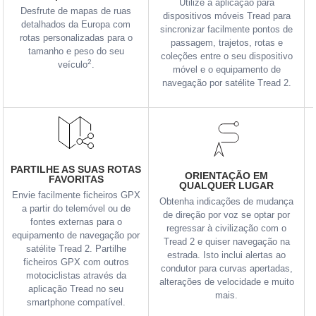
Utilize a aplicação para
Desfrute de mapas de ruas
dispositivos móveis Tread para
detalhados da Europa com
sincronizar facilmente pontos de
rotas personalizadas para o
passagem, trajetos, rotas e
tamanho e peso do seu
coleções entre o seu dispositivo
2
veículo
.
móvel e o equipamento de
navegação por satélite Tread 2.
PARTILHE AS SUAS ROTAS
ORIENTAÇÃO EM
FAVORITAS
QUALQUER LUGAR
Envie facilmente ficheiros GPX
Obtenha indicações de mudança
a partir do telemóvel ou de
de direção por voz se optar por
fontes externas para o
regressar à civilização com o
equipamento de navegação por
Tread 2 e quiser navegação na
satélite Tread 2. Partilhe
estrada. Isto inclui alertas ao
ficheiros GPX com outros
condutor para curvas apertadas,
motociclistas através da
alterações de velocidade e muito
aplicação Tread no seu
mais.
smartphone compatível.