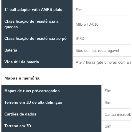
1" ball adapter with AMPS plate
Sim
Classificação de resistência a
MIL-STD-810
quedas
Classificação de resistência ao pó
IP6X
Bateria
Iões de lítio, recarregável
Vida útil da bateria
Até 7 horas (até 5 horas com a 
Mapas e memória
Mapas de ruas pré-carregados
Sim
Terreno em 3D de alta definição
Sim
Cartões de dados
Cartão microSD
Terreno em 3D
Sim