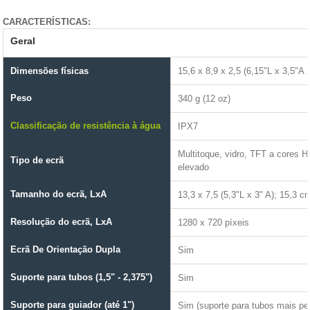
CARACTERÍSTICAS:
Geral
Dimensões físicas
15,6 x 8,9 x 2,5 (6,15"L x 3,5"A 
Peso
340 g (12 oz)
Classificação de resistência à água
IPX7
Multitoque, vidro, TFT a cores H
Tipo de ecrã
elevado
Tamanho do ecrã, LxA
13,3 x 7,5 (5,3"L x 3" A); 15,3 c
Resolução do ecrã, LxA
1280 x 720 píxeis
Ecrã De Orientação Dupla
Sim
Suporte para tubos (1,5" - 2,375")
Sim
Suporte para guiador (até 1")
Sim (suporte para tubos mais p