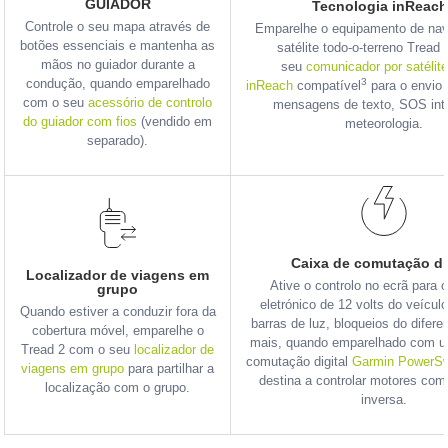
GUIADOR
Tecnologia inReac
Controle o seu mapa através de
Emparelhe o equipamento de na
botões essenciais e mantenha as
satélite todo-o-terreno Tread
mãos no guiador durante a
seu
comunicador por satélite
3
condução, quando emparelhado
inReach
compatível
para o envio 
com o seu
acessório de controlo
mensagens de texto, SOS inte
do guiador com fios
(vendido em
meteorologia.
separado).
Caixa de comutação di
Localizador de viagens em
Ative o controlo no ecrã para 
grupo
eletrónico de 12 volts do veículo
Quando estiver a conduzir fora da
barras de luz, bloqueios do difere
cobertura móvel, emparelhe o
mais, quando emparelhado com u
Tread 2 com o seu
localizador de
comutação digital
Garmin PowerSw
viagens em grupo
para partilhar a
destina a controlar motores com
localização com o grupo.
inversa.