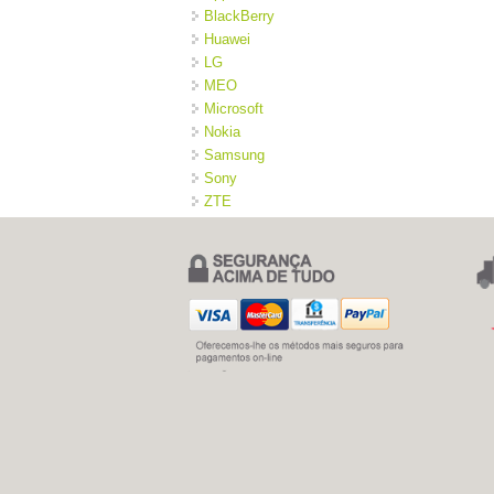
BlackBerry
Huawei
LG
MEO
Microsoft
Nokia
Samsung
Sony
ZTE